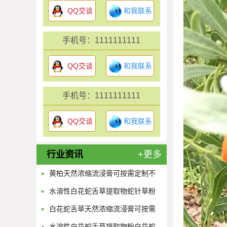
QQ交谈
和我联系
手机号：1111111111
QQ交谈
和我联系
手机号：1111111111
QQ交谈
和我联系
行业资讯
+更多
黄柏天然浓缩流浸膏可按需定制不
限量
水溶性白花蛇舌草提取物蛇针草粉
供应多规格蛇舌草浓缩原液
白花蛇舌草天然浓缩流浸膏可按需
定制不限量
水溶性白花蛇舌草提取物粉白花蛇