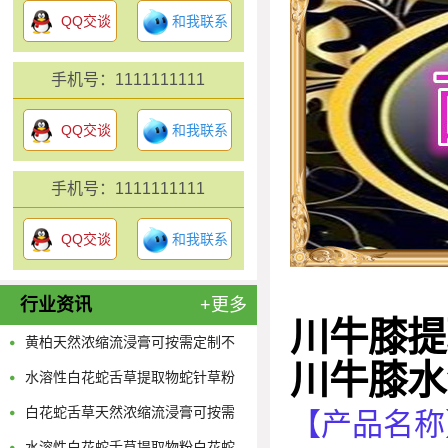
QQ交谈
和我联系
手机号：1111111111
QQ交谈
和我联系
手机号：1111111111
QQ交谈
和我联系
行业资讯
+更多
川牛膝提
黄柏天然浓缩流浸膏可按需定制不
川牛膝水
限量
水溶性白花蛇舌草提取物蛇针草粉
供应多规格蛇舌草浓缩原液
白花蛇舌草天然浓缩流浸膏可按需
【产品名称
定制不限量
水溶性白花蛇舌草提取物粉白花蛇