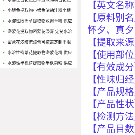
【英文名称
舌草浓缩流浸膏
小银鱼提取物小银鱼浓缩汁粉小银
【原料别名
鱼浸膏粉
水溶性败酱草提取物败酱草粉 供应
怀夕、真夕
多规格黄花败酱浓缩原液
密蒙花提取物密蒙花浸膏 定制水溶
【提取来源
性密蒙花浓缩粉
密蒙花浓缩流浸膏可按需定制不限
【使用部位
量
水溶性密蒙花提取物密蒙花粉 供应
多规格密蒙花浓缩原液
水溶性半枫荷提取物半枫荷粉 供应
【有效成分
多规格半枫荷浓缩原液
【性味归经
【产品规格
【产品性状
【检测方法
【产品目数