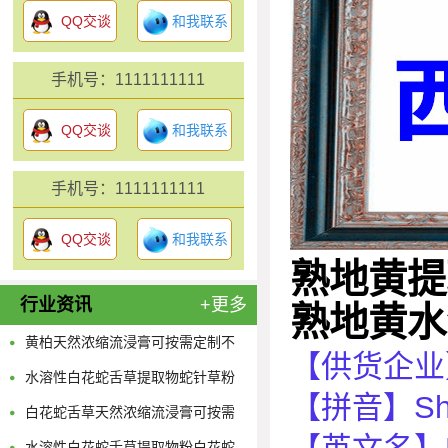
QQ交谈
和我联系
手机号：1111111111
QQ交谈
和我联系
手机号：1111111111
QQ交谈
和我联系
熟地黄提
行业资讯
+更多
熟地黄水
黄柏天然浓缩流浸膏可按需定制不
【供货企业
限量
水溶性白花蛇舌草提取物蛇针草粉
【拼音】Shú
供应多规格蛇舌草浓缩原液
白花蛇舌草天然浓缩流浸膏可按需
定制不限量
水溶性白花蛇舌草提取物粉白花蛇