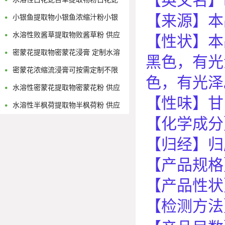
【英文名】RA
【来源】本
舌草浓缩流浸膏
小银鱼提取物小银鱼浓缩汁粉小银
鱼浸膏粉
水溶性败酱草提取物败酱草粉 供应
【性状】本
多规格黄花败酱浓缩原液
密蒙花提取物密蒙花浸膏 定制水溶
黑色，有光
性密蒙花浓缩粉
密蒙花浓缩流浸膏可按需定制不限
色，有光泽
量
水溶性密蒙花提取物密蒙花粉 供应
【性味】甘
多规格密蒙花浓缩原液
水溶性半枫荷提取物半枫荷粉 供应
【化学成分】
多规格半枫荷浓缩原液
【归经】归
【产品规格
【产品性状
【检测方法